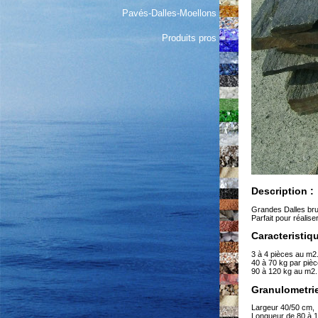
Pavés-Dalles-Moellons
Produits pros
Description :
Grandes Dalles brut
Parfait pour réalis
Caracteristiq
3 à 4 pièces au m2
40 à 70 kg par pièc
90 à 120 kg au m2.
Granulometrie
Largeur 40/50 cm,
Longueur de 80 à 