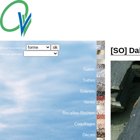
[SO] Da
Classer les produits par
Filtrer par application
Galets
Sables
Graviers
Verres
Rocailles-Rochers
Coquillages
Décors